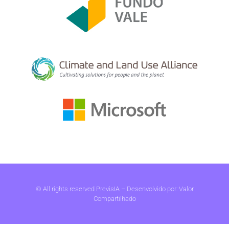
© All rights reserved PrevisIA – Desenvolvido por:
Valor
Compartilhado