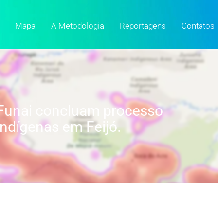
Mapa
A Metodologia
Reportagens
Contatos
Funai concluam processo
indígenas em Feijó.