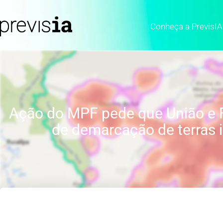
Conheça a PrevisIA
Ação do MPF pede que União e 
de demarcação de terras 