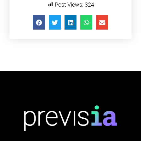
Post Views:
324