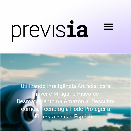
Utilizando Inteligência Artificial para
Prever e Mitigar o Risco de
Desmatamento na Amazônia: Descubra
como a Tecnologia Pode Proteger a
Floresta e suas Espécies